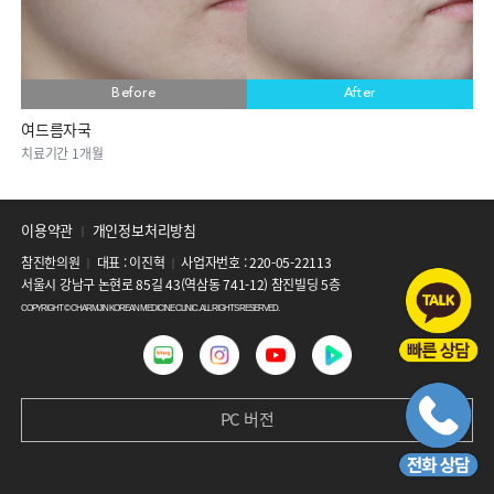
Before
Before
Before
Before
Before
Before
Before
Before
After
After
After
After
After
After
After
After
여드름자국
아이스픽흉터, 박스형흉터, 복합형흉터,..
여드름붉은자국, 볼여드름
여드름자국
복합성흉터, 모공
화농성여드름,복합성흉터
여드름자국
아이스픽흉터, 박스형흉터, 복합형흉터,..
치료기간 1개월
치료기간 1개월
치료기간 1개월
치료기간 1개월
치료기간 1개월
치료기간 2개월
치료기간 1개월
치료기간 1개월
이용약관
개인정보처리방침
│
참진한의원
대표 : 이진혁
사업자번호 : 220-05-22113
│
│
서울시 강남구 논현로 85길 43(역삼동 741-12) 참진빌딩 5층
COPYRIGHT © CHARMJIN KOREAN MEDICINE CLINIC. ALL RIGHTS RESERVED.
PC 버전